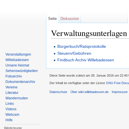
Seite
Diskussion
Verwaltungsunterlagen
Wechseln zu:
Navigation
,
Suche
Bürgerbuch/Ratsprotokolle
Steuern/Gebühren
Veranstaltungen
Findbuch Archiv Willebadessen
Willebadessen
Unsere Heimat
Sehenswürdigkeiten
Diese Seite wurde zuletzt am 28. Januar 2016 um 22:40 
Fotoarchiv
Dokumentenarchiv
Der Inhalt ist verfügbar unter der Lizenz
GNU Free Docum
Vereine
Datenschutz
Über wiki-willebadessen.de
Impressum
Literatur
Wanderrouten
Links
Videos
Webcam
Hilfe
Werkzeuge