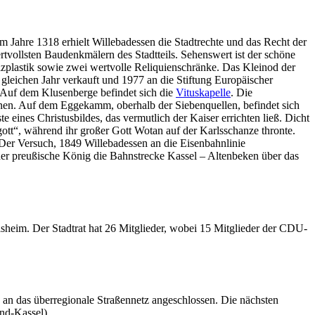
 Jahre 1318 erhielt Willebadessen die Stadtrechte und das Recht der
vollsten Baudenkmälern des Stadtteils. Sehenswert ist der schöne
zplastik sowie zwei wertvolle Reliquienschränke. Das Kleinod der
gleichen Jahr verkauft und 1977 an die Stiftung Europäischer
 Auf dem Klusenberge befindet sich die
Vituskapelle
. Die
ionen. Auf dem Eggekamm, oberhalb der Siebenquellen, befindet sich
 eines Christusbildes, das vermutlich der Kaiser errichten ließ. Dicht
ott“, während ihr großer Gott Wotan auf der Karlsschanze thronte.
 Der Versuch, 1849 Willebadessen an die Eisenbahnlinie
 der preußische König die Bahnstrecke Kassel – Altenbeken über das
eim. Der Stadtrat hat 26 Mitglieder, wobei 15 Mitglieder der CDU-
an das überregionale Straßennetz angeschlossen. Die nächsten
nd-Kassel).