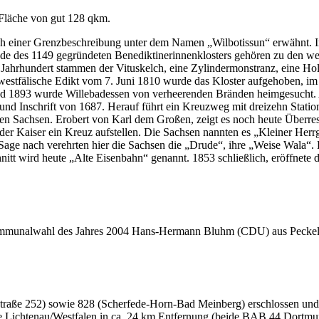
 Fläche von gut 128 qkm.
ich einer Grenzbeschreibung unter dem Namen „Wilbotissun“ erwähnt. Im
de des 1149 gegründeten Benediktinerinnenklosters gehören zu den wert
 Jahrhundert stammen der Vituskelch, eine Zylindermonstranz, eine Hol
 westfälische Edikt vom 7. Juni 1810 wurde das Kloster aufgehoben, im 
und 1893 wurde Willebadessen von verheerenden Bränden heimgesucht.
en und Inschrift von 1687. Herauf führt ein Kreuzweg mit dreizehn Stat
en Sachsen. Erobert von Karl dem Großen, zeigt es noch heute Überreste
er Kaiser ein Kreuz aufstellen. Die Sachsen nannten es „Kleiner Herrg
 Sage nach verehrten hier die Sachsen die „Drude“, ihre „Weise Wala“.
itt wird heute „Alte Eisenbahn“ genannt. 1853 schließlich, eröffnete
 Kommunalwahl des Jahres 2004 Hans-Hermann Bluhm (CDU) aus Peckelsh
traße 252) sowie 828 (Scherfede-Horn-Bad Meinberg) erschlossen und 
ie Lichtenau/Westfalen in ca. 24 km Entfernung (beide BAB 44 Dortmu