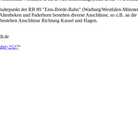
hnhaltepunkt der RB 89 "Ems-Börde-Bahn" (Warburg/Westfalen-Münste
n Altenbeken und Paderborn bestehen diverse Anschlüsse, so z.B. an d
bestehen Anschlüsse Richtung Kassel und Hagen.
dt.de
oldid=2527
“