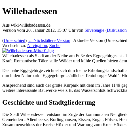
Willebadessen
Aus wiki-willebadessen.de
Version vom 20. Januar 2012, 15:07 Uhr von
Silvereagle
(
Diskussion
(
Unterschied
)
← Nächstältere Version
| Aktuelle Version (Unterschie
Wechseln zu:
Navigation
,
Suche
Willebadessen als Stadt an der Nethe am Fuße des Eggegebirges ist a
Kraft. Romantische Täler, stille Wälder und kühle Quellen bieten de
Das nahe Eggegebirge zeichnet sich durch eine Erholungslandschaft 
durch den Naturpark "Eggegebirge -südlicher Teutoburger Wald". Hier
Ansprechend sind auch der große Kurpark mit dem im Jahre 1149 gegr
weitere interessante Bauwerke wie z.B. das Wasserschloß Schweckh
Geschichte und Stadtgliederung
Die Stadt Willebadessen entstand im Zuge der kommunalen Neugliede
Gemeinden - Altenheerse, Borlinghausen, Eissen, Engar, Fölsen, Hel
Zusammenschluss der Kreise Höxter und Warburg zum Kreis Höxter.