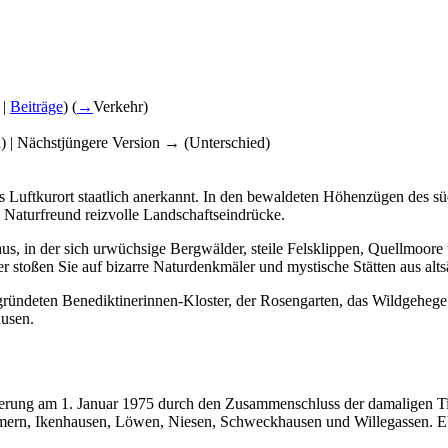
|
Beiträge
)
(
→
Verkehr
)
d) | Nächstjüngere Version → (Unterschied)
ls Luftkurort staatlich anerkannt. In den bewaldeten Höhenzügen des s
m Naturfreund reizvolle Landschaftseindrücke.
aus, in der sich urwüchsige Bergwälder, steile Felsklippen, Quellmoor
 stoßen Sie auf bizarre Naturdenkmäler und mystische Stätten aus altsä
ündeten Benediktinerinnen-Kloster, der Rosengarten, das Wildgehege u
ausen.
rung am 1. Januar 1975 durch den Zusammenschluss der damaligen Titu
mern, Ikenhausen, Löwen, Niesen, Schweckhausen und Willegassen. Eben