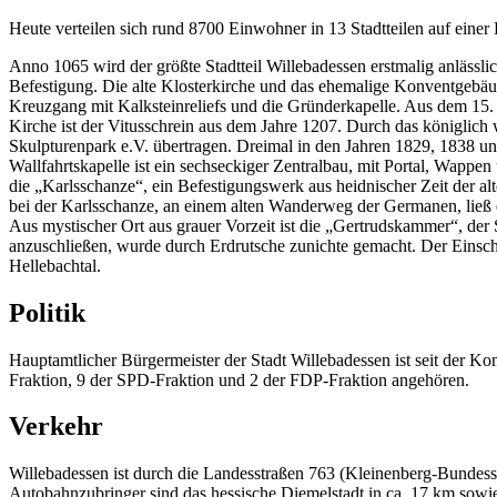
Heute verteilen sich rund 8700 Einwohner in 13 Stadtteilen auf einer
Anno 1065 wird der größte Stadtteil Willebadessen erstmalig anlässl
Befestigung. Die alte Klosterkirche und das ehemalige Konventgebäu
Kreuzgang mit Kalksteinreliefs und die Gründerkapelle. Aus dem 15.
Kirche ist der Vitusschrein aus dem Jahre 1207. Durch das königlich
Skulpturenpark e.V. übertragen. Dreimal in den Jahren 1829, 1838 
Wallfahrtskapelle ist ein sechseckiger Zentralbau, mit Portal, Wapp
die „Karlsschanze“, ein Befestigungswerk aus heidnischer Zeit der alt
bei der Karlsschanze, an einem alten Wanderweg der Germanen, ließ d
Aus mystischer Ort aus grauer Vorzeit ist die „Gertrudskammer“, der
anzuschließen, wurde durch Erdrutsche zunichte gemacht. Der Einschn
Hellebachtal.
Politik
Hauptamtlicher Bürgermeister der Stadt Willebadessen ist seit der
Fraktion, 9 der SPD-Fraktion und 2 der FDP-Fraktion angehören.
Verkehr
Willebadessen ist durch die Landesstraßen 763 (Kleinenberg-Bundess
Autobahnzubringer sind das hessische Diemelstadt in ca. 17 km sow