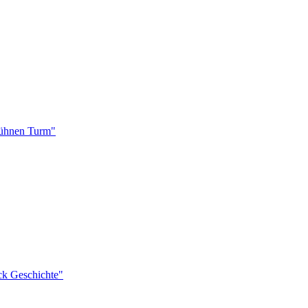
 kühnen Turm"
ück Geschichte"