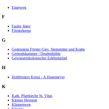
Eggeweg
F
Fauler Jäger
Försterkreuz
G
Gedenstein Förster Gies, Steinsträter und Krahe
Gertrudskammer / Drudenhöhle
Gewässerökologischer Erlebnispfad
H
Holtförsters Kreuz - A.Hagemeyer
K
Kath. Pfarrkirche St. Vitus
Kleiner Herrgott
Klippenweg
Kloster