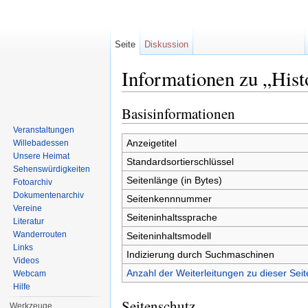
Seite
Diskussion
Informationen zu „Hist
Wechseln zu:
Navigation
,
Suche
Basisinformationen
Veranstaltungen
Anzeigetitel
Willebadessen
Unsere Heimat
Standardsortierschlüssel
Sehenswürdigkeiten
Seitenlänge (in Bytes)
Fotoarchiv
Dokumentenarchiv
Seitenkennnummer
Vereine
Seiteninhaltssprache
Literatur
Wanderrouten
Seiteninhaltsmodell
Links
Indizierung durch Suchmaschinen
Videos
Anzahl der Weiterleitungen zu dieser Seit
Webcam
Hilfe
Seitenschutz
Werkzeuge