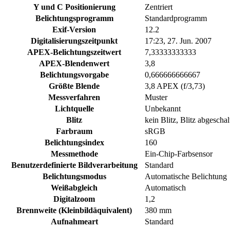
Y und C Positionierung
Zentriert
Belichtungsprogramm
Standardprogramm
Exif-Version
12.2
Digitalisierungszeitpunkt
17:23, 27. Jun. 2007
APEX-Belichtungszeitwert
7,33333333333
APEX-Blendenwert
3,8
Belichtungsvorgabe
0,666666666667
Größte Blende
3,8 APEX (f/3,73)
Messverfahren
Muster
Lichtquelle
Unbekannt
Blitz
kein Blitz, Blitz abgeschal
Farbraum
sRGB
Belichtungsindex
160
Messmethode
Ein-Chip-Farbsensor
Benutzerdefinierte Bildverarbeitung
Standard
Belichtungsmodus
Automatische Belichtung
Weißabgleich
Automatisch
Digitalzoom
1,2
Brennweite (Kleinbildäquivalent)
380 mm
Aufnahmeart
Standard