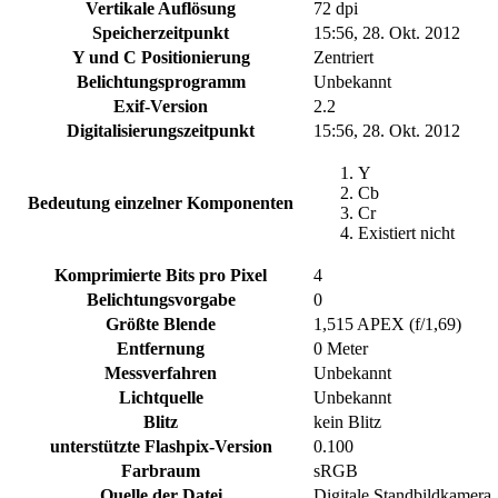
Vertikale Auflösung
72 dpi
Speicherzeitpunkt
15:56, 28. Okt. 2012
Y und C Positionierung
Zentriert
Belichtungsprogramm
Unbekannt
Exif-Version
2.2
Digitalisierungszeitpunkt
15:56, 28. Okt. 2012
Y
Cb
Bedeutung einzelner Komponenten
Cr
Existiert nicht
Komprimierte Bits pro Pixel
4
Belichtungsvorgabe
0
Größte Blende
1,515 APEX (f/1,69)
Entfernung
0 Meter
Messverfahren
Unbekannt
Lichtquelle
Unbekannt
Blitz
kein Blitz
unterstützte Flashpix-Version
0.100
Farbraum
sRGB
Quelle der Datei
Digitale Standbildkamera