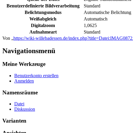
Benutzerdefinierte Bildverarbeitung
Standard
Belichtungsmodus
Automatische Belichtung
Weißabgleich
Automatisch
Digitalzoom
1,0625
Aufnahmeart
Standard
Von „
https://wiki-willebadessen.de/index.php?title=Datei:IMAG087
Navigationsmenü
Meine Werkzeuge
Benutzerkonto erstellen
Anmelden
Namensräume
Datei
Diskussion
Varianten
Ansichten