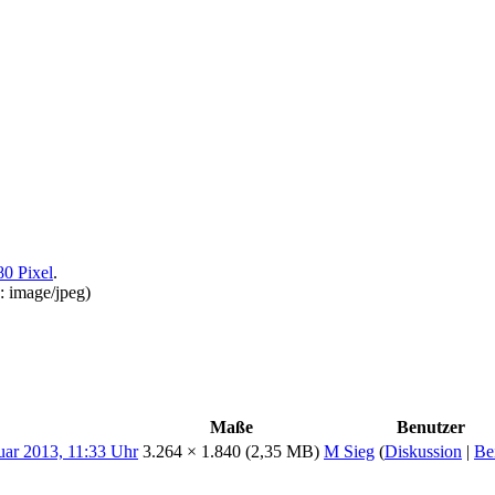
80 Pixel
.
p:
image/jpeg
)
Maße
Benutzer
3.264 × 1.840
(2,35 MB)
M Sieg
(
Diskussion
|
Be