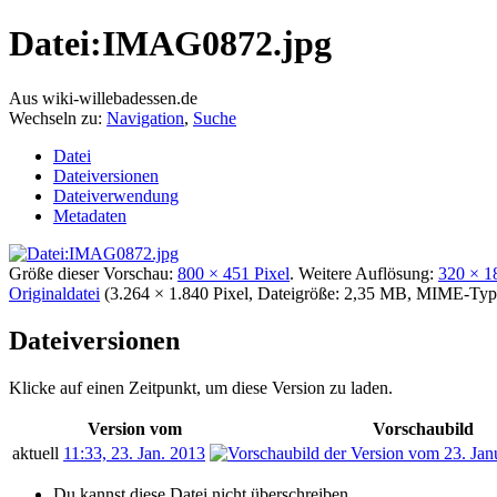
Datei:IMAG0872.jpg
Aus wiki-willebadessen.de
Wechseln zu:
Navigation
,
Suche
Datei
Dateiversionen
Dateiverwendung
Metadaten
Größe dieser Vorschau:
800 × 451 Pixel
.
Weitere Auflösung:
320 × 1
Originaldatei
‎
(3.264 × 1.840 Pixel, Dateigröße: 2,35 MB, MIME-Ty
Dateiversionen
Klicke auf einen Zeitpunkt, um diese Version zu laden.
Version vom
Vorschaubild
aktuell
11:33, 23. Jan. 2013
Du kannst diese Datei nicht überschreiben.